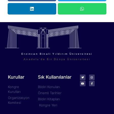
Erzincan Binali Yıldırım Üniversitesi
Anadolu'da Bir Dünya Üniversitesi
Kurullar
Sık Kullanılanlar
Kongre
Bildiri Konuları
Kurulları
Önemli Tarihler
Organizasyon
Bildiri Kitapları
Komitesi
Kongre Yeri