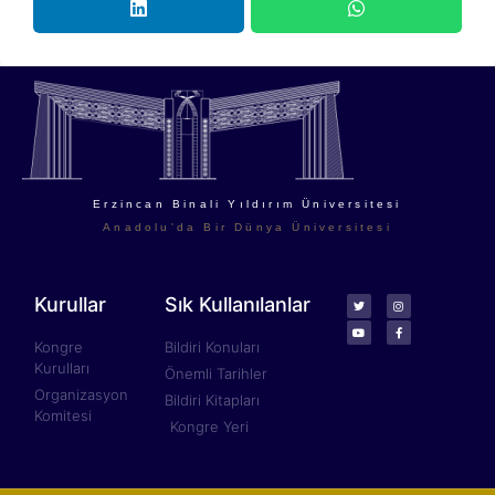
Erzincan Binali Yıldırım Üniversitesi
Anadolu'da Bir Dünya Üniversitesi
Kurullar
Sık Kullanılanlar
Kongre
Bildiri Konuları
Kurulları
Önemli Tarihler
Organizasyon
Bildiri Kitapları
Komitesi
Kongre Yeri